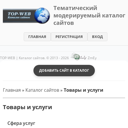
Тематический
модерируемый каталог
TOP-
сайтов
WEB
-
ГЛАВНАЯ
РЕГИСТРАЦИЯ
ВХОД
Каталог
сайтов
TOP-WEB | Каталог сайтов. © 2013 - 2026
ZmEy
Хостинг от
uCoz
ДОБАВИТЬ САЙТ В КАТАЛОГ
Главная
»
Каталог сайтов
»
Товары и услуги
Товары и услуги
Cфера услуг