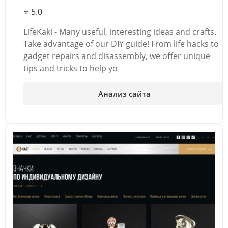
⭐ 5.0
LifeKaki - Many useful, interesting ideas and crafts.
Take advantage of our DIY guide! From life hacks to
gadget repairs and disassembly, we offer unique
tips and tricks to help yo
Анализ сайта