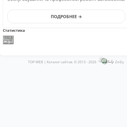
ПОДРОБНЕЕ →
Статистика
TOP-WEB | Каталог сайтов. © 2013 - 2026
ZmEy
Хостинг от
uCoz