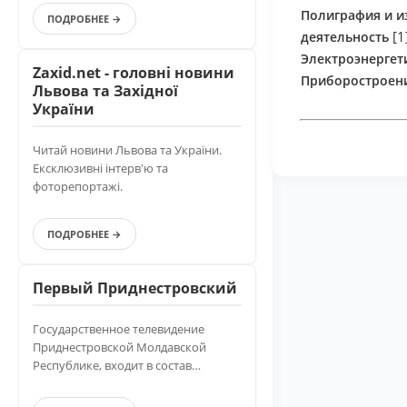
Полиграфия и и
ПОДРОБНЕЕ →
[1
деятельность
Электроэнергет
Zaxid.net - головні новини
Приборостроен
Львова та Західної
України
Читай новини Львова та України.
Ексклюзивні інтерв'ю та
фоторепортажі.
ПОДРОБНЕЕ →
Первый Приднестровский
Государственное телевидение
Приднестровской Молдавской
Республике, входит в состав
Приднестровской Государственной
Телерадиокомпании.