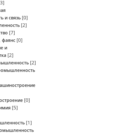
3]
ная
[0]
 и связь
[2]
ленность
[7]
ство
[0]
, фаянс
е и
[2]
тка
[2]
мышленность
ромышленность
машиностроение
[0]
остроение
[5]
химия
[1]
шленность
ромышленность