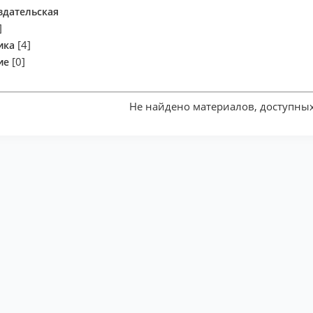
здательская
]
[4]
ика
[0]
ие
Не найдено материалов, доступных