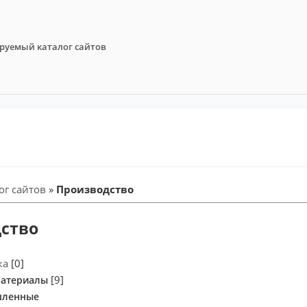
руемый каталог сайтов
ог сайтов
»
Производство
ство
ка
[0]
[9]
материалы
шленные