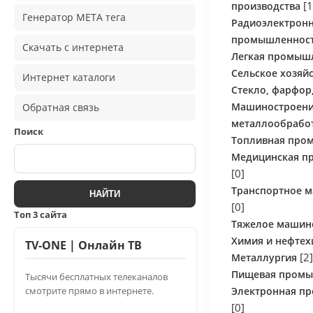
[1
производства
Генератор META тега
Радиоэлектрон
промышленность
Скачать с интернета
Легкая промыш
Сельское хозяй
Интернет каталоги
Стекло, фарфор
Машиностроени
Обратная связь
металлообрабо
Поиск
Топливная про
Медицинская п
[0]
Транспортное 
[0]
Топ 3 сайта
Тяжелое машин
Химия и нефте
TV-ONE | Онлайн ТВ
[2]
Металлургия
Пищевая промы
Тысячи бесплатных телеканалов
Электронная п
смотрите прямо в интернете.
[0]