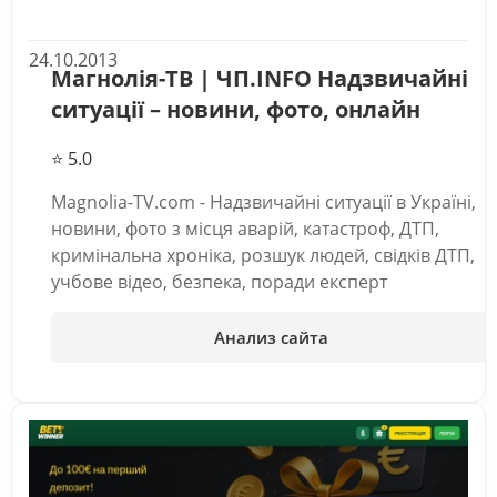
24.10.2013
Магнолія-ТВ | ЧП.INFO Надзвичайні
ситуації – новини, фото, онлайн
⭐ 5.0
Magnolia-TV.com - Надзвичайні ситуації в Україні,
новини, фото з місця аварій, катастроф, ДТП,
кримінальна хроніка, розшук людей, свідків ДТП,
учбове відео, безпека, поради експерт
Анализ сайта