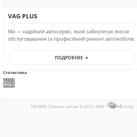
VAG PLUS
Ми — надійний автосервіс, який забезпечує якісне
обслуговування та професійний ремонт автомобілів.
ПОДРОБНЕЕ →
Статистика
TOP-WEB | Каталог сайтов. © 2013 - 2026
ZmEy
Хостинг от
uCoz