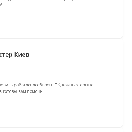
я!
тер Киев
новить работоспособность ПК, компьютерные
в готовы вам помочь.