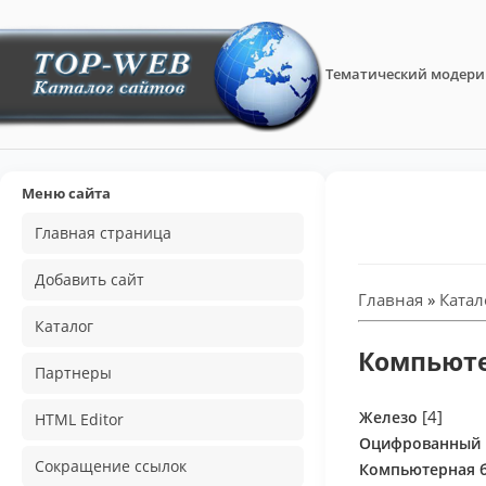
Тематический модери
TOP-
WEB
-
Меню сайта
Главная страница
Каталог
Добавить сайт
сайтов
Главная
»
Катал
Каталог
Компьют
Партнеры
[4]
Железо
HTML Editor
Оцифрованный
Сокращение ссылок
Компьютерная б